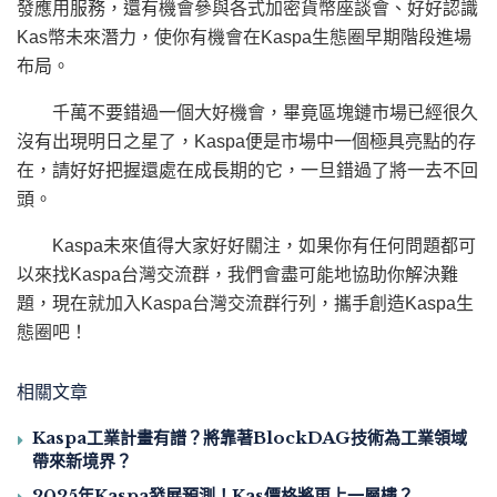
發應用服務，還有機會參與各式加密貨幣座談會、好好認識
Kas幣未來潛力，使你有機會在Kaspa生態圈早期階段進場
布局。
千萬不要錯過一個大好機會，畢竟區塊鏈市場已經很久
沒有出現明日之星了，Kaspa便是市場中一個極具亮點的存
在，請好好把握還處在成長期的它，一旦錯過了將一去不回
頭。
Kaspa未來值得大家好好關注，如果你有任何問題都可
以來找Kaspa台灣交流群，我們會盡可能地協助你解決難
題，現在就加入Kaspa台灣交流群行列，攜手創造Kaspa生
態圈吧！
相關文章
Kaspa工業計畫有譜？將靠著BlockDAG技術為工業領域
帶來新境界？
2025年Kaspa發展預測！Kas價格將更上一層樓？