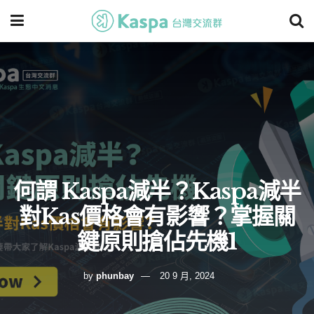
何謂 Kaspa減半？Kaspa減半
對Kas價格會有影響？掌握關
鍵原則搶佔先機1
by
phunbay
20 9 月, 2024