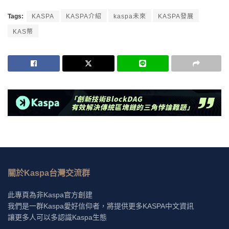
Tags:
KASPA
KASPA介紹
kaspa未來
KASPA發展
KAS幣
關於Kaspa台灣交流群
此專頁為非Kaspa官方創建
我們是一群Kaspa愛好信仰者，將提供更多KASPA中文資訊
讓更多人可以多認識Kaspa生態