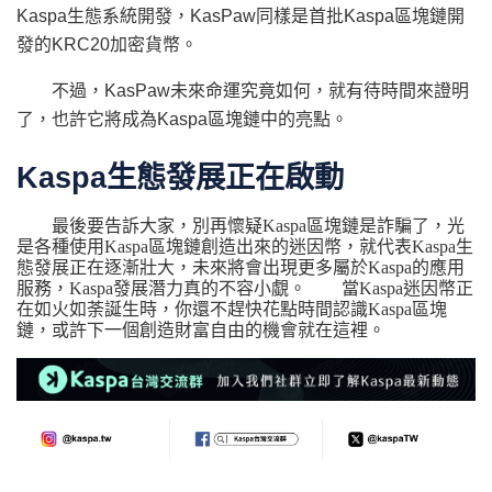
Kaspa生態系統開發，KasPaw同樣是首批Kaspa區塊鏈開
發的KRC20加密貨幣。
不過，KasPaw未來命運究竟如何，就有待時間來證明
了，也許它將成為Kaspa區塊鏈中的亮點。
Kaspa生態發展正在啟動
最後要告訴大家，別再懷疑Kaspa區塊鏈是詐騙了，光
是各種使用Kaspa區塊鏈創造出來的迷因幣，就代表Kaspa生
態發展正在逐漸壯大，未來將會出現更多屬於Kaspa的應用
服務，Kaspa發展潛力真的不容小覷。 當Kaspa迷因幣正
在如火如荼誕生時，你還不趕快花點時間認識Kaspa區塊
鏈，或許下一個創造財富自由的機會就在這裡。