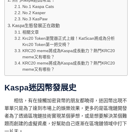
No.1 Kaspa Cats
No.2 Kasper
No.3 KasPaw
Kaspa生態發展正在啟動
相關文章
Krc20 Token瀏覽器正式上線！KatScan將成為分析
Krc20 Token第一把交椅？
KRC20 meme將成為Kaspa成長動力？熱門KRC20
meme又有哪些？
KRC20 meme將成為Kaspa成長動力？熱門KRC20
meme又有哪些？
Kaspa迷因幣發展史
相信，有在接觸加密貨幣的朋友都曉得，迷因幣出現不
單單只是為了達到市場上的娛樂效果，更多的是區塊鏈開發
者為了透過區塊鏈技術實現某個夢想，或是想要解決某個難
題而創建的虛擬資產，好幫助自己逐漸在區塊鏈領域中打下
一片天。