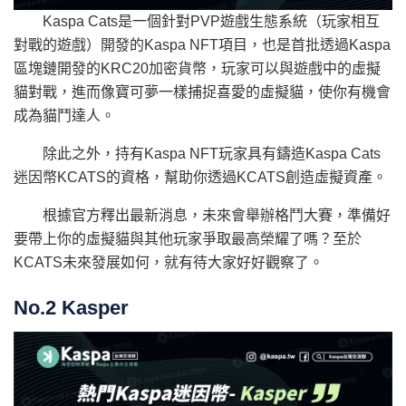
Kaspa Cats是一個針對PVP遊戲生態系統（玩家相互
對戰的遊戲）開發的Kaspa NFT項目，也是首批透過Kaspa
區塊鏈開發的KRC20加密貨幣，玩家可以與遊戲中的虛擬
貓對戰，進而像寶可夢一樣捕捉喜愛的虛擬貓，使你有機會
成為貓鬥達人。
除此之外，持有Kaspa NFT玩家具有鑄造Kaspa Cats
迷因幣KCATS的資格，幫助你透過KCATS創造虛擬資產。
根據官方釋出最新消息，未來會舉辦格鬥大賽，準備好
要帶上你的虛擬貓與其他玩家爭取最高榮耀了嗎？至於
KCATS未來發展如何，就有待大家好好觀察了。
No.2 Kasper