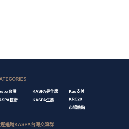
ATEGORIES
aspa台灣
KASPA是什麼
Kas支付
KRC20
ASPA技術
KASPA生態
市場熱點
歡迎追蹤KASPA台灣交流群