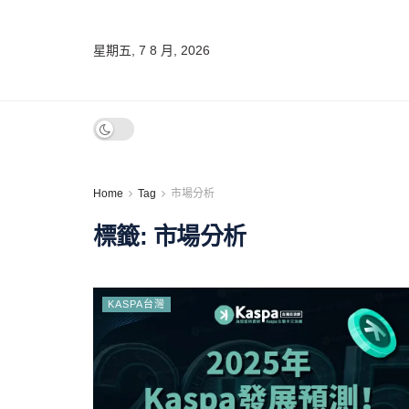
星期五, 7 8 月, 2026
Home
Tag
市場分析
標籤:
市場分析
KASPA台灣