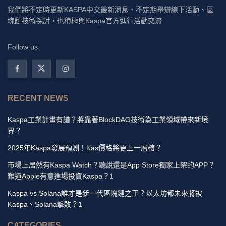
我們將不定時更新KASPA中文最新消息、不定期舉辦線下活動、區
塊鏈技術探討，也積極與Kaspa官方進行活動交流
Follow us
RECENT NEWS
Kaspa工業計畫有譜？將靠著BlockDAG技術為工業領域帶來新境
界？
2025年Kaspa發展預測！Kas價格將更上一層樓？
市場上居然有Kaspa Watch？聽說還是App Store獨家上架的APP？
難道Apple有意進場投資Kaspa？1
Kaspa vs Solana誰才是新一代區塊鏈之王？以太坊都未來將被
Kaspa、Solana擊敗？1
CATEGORIES