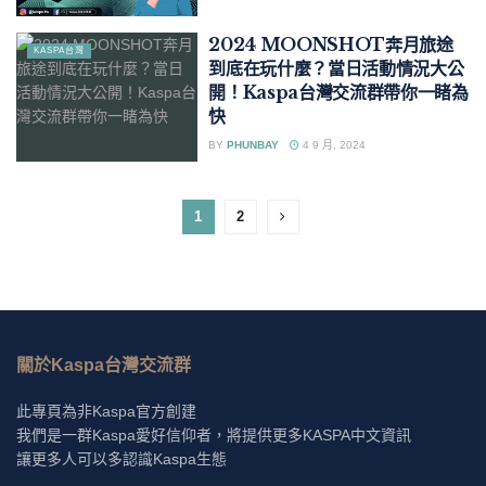
2024 MOONSHOT奔月旅途
KASPA台灣
到底在玩什麼？當日活動情況大公
開！Kaspa台灣交流群帶你一睹為
快
BY
PHUNBAY
4 9 月, 2024
1
2
關於Kaspa台灣交流群
此專頁為非Kaspa官方創建
我們是一群Kaspa愛好信仰者，將提供更多KASPA中文資訊
讓更多人可以多認識Kaspa生態