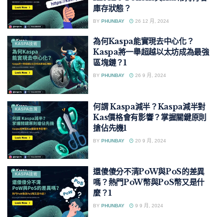
庫存狀態？
BY
PHUNBAY
26 12 月, 2024
為何Kaspa能實現去中心化？
KASPA技術
Kaspa將一舉超越以太坊成為最強
區塊鏈？1
BY
PHUNBAY
26 9 月, 2024
何謂 Kaspa減半？Kaspa減半對
KASPA台灣
Kas價格會有影響？掌握關鍵原則
搶佔先機1
BY
PHUNBAY
20 9 月, 2024
還傻傻分不清PoW與PoS的差異
KASPA技術
嗎？熱門PoW幣與PoS幣又是什
麼？1
BY
PHUNBAY
9 9 月, 2024